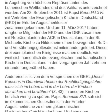
in Augsburg von höchsten Repräsentanten des
Lutherischen Weltbundes und des Vatikans unterzeichnet
worden. Am 23. September 2011 ist Papst
Benedikt XVI
.
mit Vertretern der Evangelischen Kirche in Deutschland
(EKD) im Erfurter Augustinerkloster
zusammengekommen. Und am 11. März 2017 haben
ranghohe Mitglieder der EKD und der DBK zusammen
mit Repräsentanten der ACK in Deutschland in der St.
Michaelis-Kirche zu Hildesheim einen bewegenden Buß-
und Versöhnungsgottesdienst miteinander gefeiert. Diese
drei exemplarischen Ereignisse machen deutlich, wie
weit sich namentlich die evangelischen und katholischen
Kirchen in Deutschland in den vergangenen Jahrzehnten
einander angenähert haben.
Andererseits ist von dem Versprechen der GER:
„Unser
Konsens in Grundwahrheiten der Rechtfertigungslehre
muss sich im Leben und in der Lehre der Kirchen
auswirken und bewähren
“ (Z. 43), in unseren Kirchen
herzlich wenig zu spüren. Papst
Benedikt XVI.
sah sich
im ökumenischen Gottesdienst in der Erfurter
Augustinerkirche zu einem „ökumenischen
Gastgeschenk“ nicht in der Lage. Und von dem