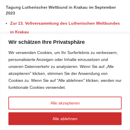
Tagung Lutherischer Weltbund in Krakau im September
2023
Zur 13. Vollversammlung des Lutherischen Weltbundes
in Krakau
Wir schätzen Ihre Privatsphäre
75 Jahre Ökumenischer Rat
am 23. August 2023
Wir verwenden Cookies, um Ihr Surferlebnis zu verbessern,
75 Jahre Ökumenischer Rat der Kirchen
– Zur Entwicklung
personalisierte Anzeigen oder Inhalte einzusetzen und
unseren Datenverkehr zu analysieren. Wenn Sie auf „Alle
der Beziehungen zwischen Genf und Rom
akzeptieren" klicken, stimmen Sie der Anwendung von
11. Vollversammlung des ÖRK in Karlsruhe, 31.08. –
Cookies zu. Wenn Sie auf "Alle ablehnen" klicken, werden nur
08.09.2022
funktionale Cookies verwendet.
Gruß zum Katholikentag
– Anstoß zu Pfingsten
9 Thesen
für die 11. ökumenische Weltversammlung in
Alle akzeptieren
Karlsruhe 2022
(DE, EN)
Alle ablehnen
Veröffentlichung:
Wendezeit in Karlsruhe?